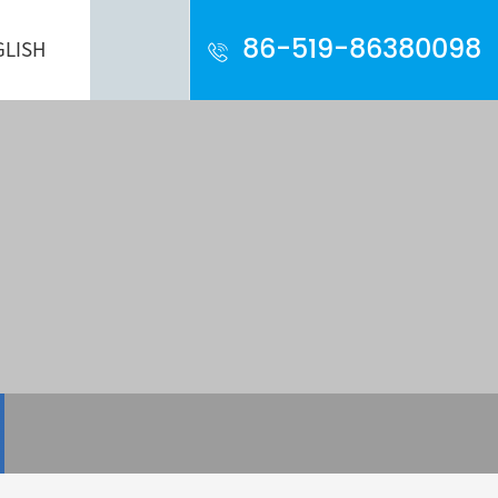
86-519-86380098
GLISH