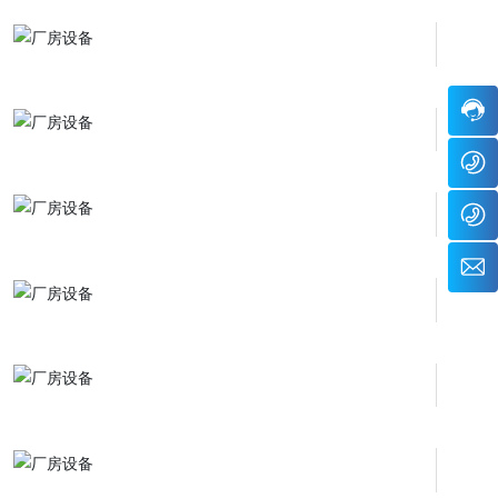
8
8
6
6
-
8
3
n
5
6
9
a
1
-
3
n
9
5
5
x
-
1
8
a
8
9
7
n
6
-
服
g
3
8
务
8
6
时
c
5
3
间:
z
7
8
8:
n
8
0
0
a
8
0
0
n
9
-
x
8
2
a
4:
n
0
g
0
c
n