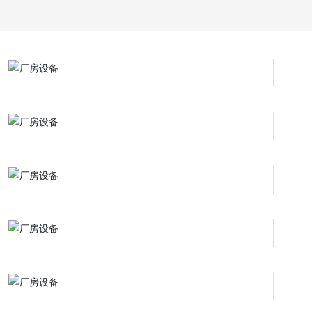
客
服
热
线:
8
6
-
5
1
9
-